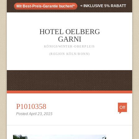
< INKLUSIVE 5% RABATT
Mit Best-Preis-Garantie buchen!*
HOTEL OELBERG
GARNI
KÖNIGSWINTER-OBERPLEIS
(REGION KÖLN/BONN)
P1010358
Off
Posted April 23, 2015