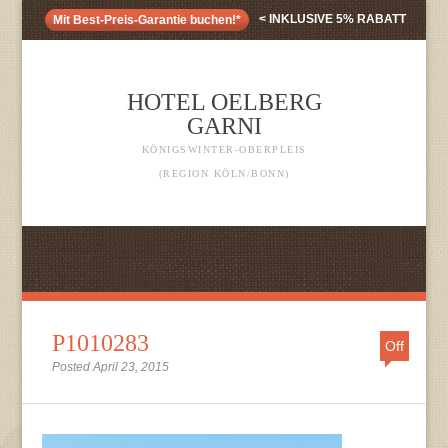
< INKLUSIVE 5% RABATT
Mit Best-Preis-Garantie buchen!*
HOTEL OELBERG
GARNI
KÖNIGSWINTER-OBERPLEIS
(REGION KÖLN/BONN)
P1010283
Off
Posted April 23, 2015