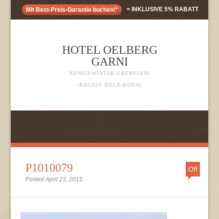
< INKLUSIVE 5% RABATT
Mit Best-Preis-Garantie buchen!*
HOTEL OELBERG
GARNI
KÖNIGSWINTER-OBERPLEIS
(REGION KÖLN/BONN)
P1010079
Off
Posted April 23, 2015